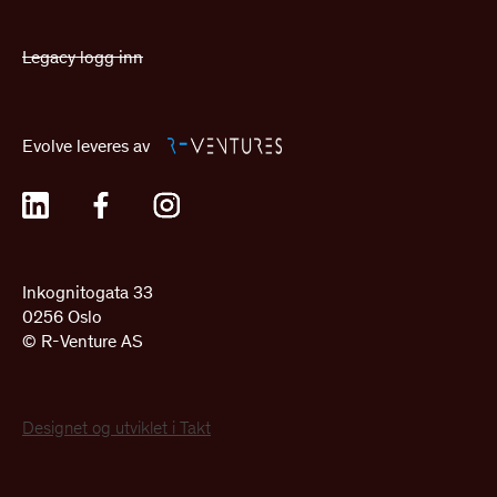
Legacy logg inn
Evolve leveres av
Inkognitogata 33
0256 Oslo
© R-Venture AS
Designet og utviklet i Takt