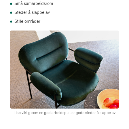
Små samarbeidsrom
Steder å slappe av
Stille områder
Like viktig som en god arbeidspult er gode steder å slappe av