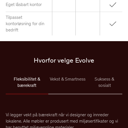
Eget låsbart kontor
Tilpasset
kontorløsning for din
bedrift
Hvorfor velge Evolve
Fleksibilitet &
Vekst & Smartness
Suksess &
bærekraft
sosialt
Vi legger vekt på bærekraft når vi designer og innreder
lokalene. Alle møbler er produsert med miljøsertifikater og vi
har benyttet miljøvennlige materialer.