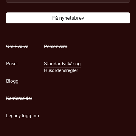
Om Evolve
Personvern
Priser
Standardvilkår og
Husordensregler
Blogg
Karrieresider
Legacy logg inn