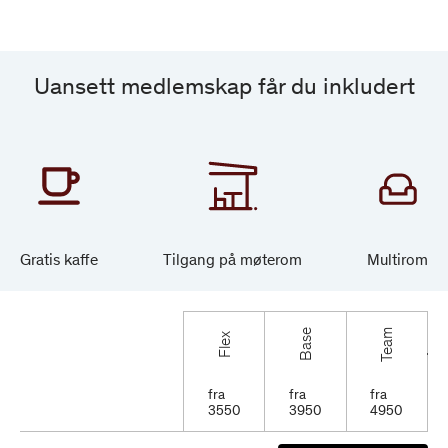
Uansett medlemskap får du inkludert
Gratis kaffe
Tilgang på møterom
Multi­rom
Våre
Team
Base
Flex
leieavtaler
fra
fra
fra
3550
3950
4950