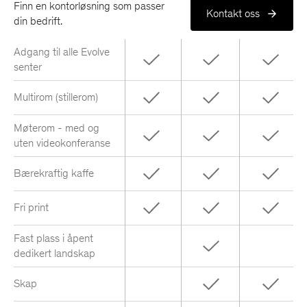
Finn en kontorløsning som passer
Kontakt oss
din bedrift.
Adgang til alle Evolve
senter
Multirom (stillerom)
Møterom - med og
uten videokonferanse
Bærekraftig kaffe
Fri print
Fast plass i åpent
dedikert landskap
Skap